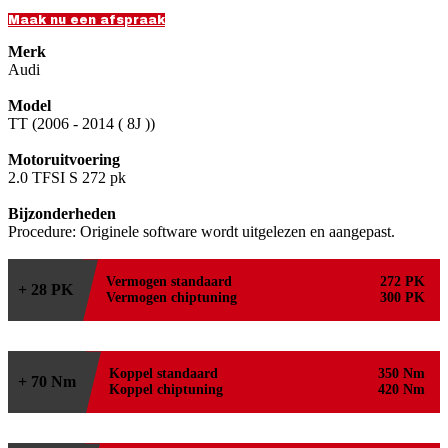
Maak nu een afspraak
Merk
Audi
Model
TT (2006 - 2014 ( 8J ))
Motoruitvoering
2.0 TFSI S 272 pk
Bijzonderheden
Procedure: Originele software wordt uitgelezen en aangepast.
Vermogen standaard
272 PK
+ 28 PK
Vermogen chiptuning
300 PK
Koppel standaard
350 Nm
+ 70 Nm
Koppel chiptuning
420 Nm