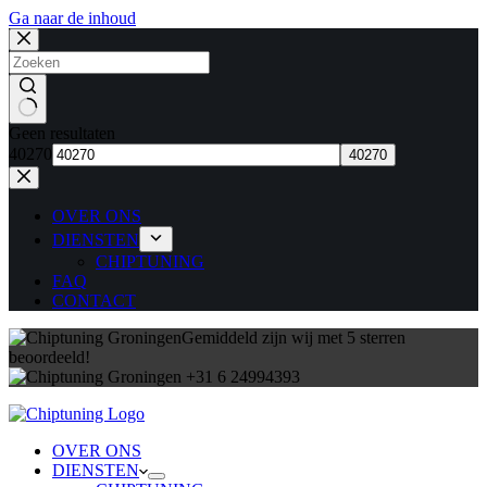
Ga naar de inhoud
Geen resultaten
40270
OVER ONS
DIENSTEN
CHIPTUNING
FAQ
CONTACT
Gemiddeld zijn wij met 5 sterren
beoordeeld!
+31 6 24994393
OVER ONS
DIENSTEN