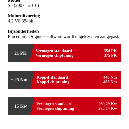
Model
S5 (2007 - 2016)
Motoruitvoering
4.2 V8 354pk
Bijzonderheden
Procedure: Originele software wordt uitgelezen en aangepast.
Vermogen standaard
354 PK
+ 21 PK
Vermogen chiptuning
375 PK
Koppel standaard
440 Nm
+ 25 Nm
Koppel chiptuning
465 Nm
Vermogen standaard
260,29 Kw
+ 15 Kw
Vermogen chiptuning
275,74 Kw