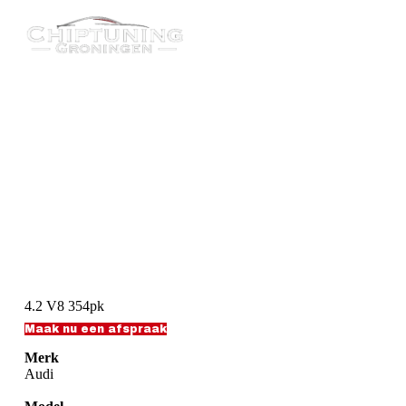
G
a
n
a
a
r
d
e
i
n
h
o
u
d
4.2 V8 354pk
Maak nu een afspraak
Merk
Audi