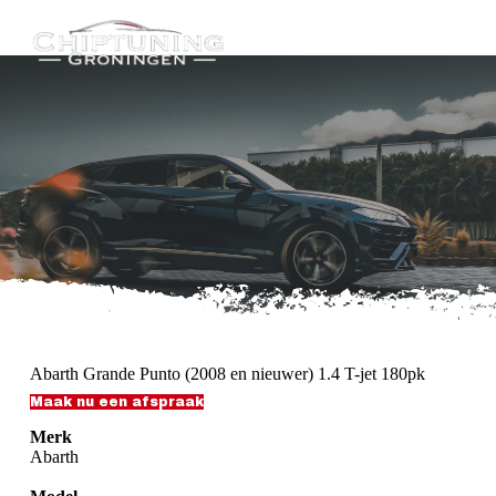
G
a
n
a
a
r
d
e
i
n
h
o
u
d
Abarth Grande Punto (2008 en nieuwer) 1.4 T-jet 180pk
Maak nu een afspraak
Merk
Abarth