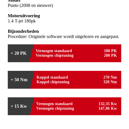
Model
Punto (2008 en nieuwer)
Motoruitvoering
1.4 T-jet 180pk
Bijzonderheden
Procedure: Originele software wordt uitgelezen en aangepast.
Vermogen standaard
180 PK
+ 20 PK
Vermogen chiptuning
200 PK
Koppel standaard
270 Nm
+ 50 Nm
Koppel chiptuning
320 Nm
Vermogen standaard
132,35 Kw
+ 15 Kw
Vermogen chiptuning
147,06 Kw