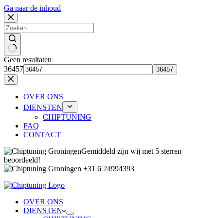
Ga naar de inhoud
Geen resultaten
36457
OVER ONS
DIENSTEN
CHIPTUNING
FAQ
CONTACT
Gemiddeld zijn wij met 5 sterren
beoordeeld!
+31 6 24994393
OVER ONS
DIENSTEN