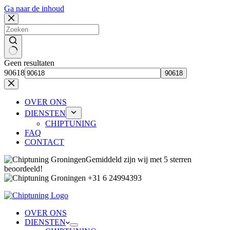
Ga naar de inhoud
Geen resultaten
90618
OVER ONS
DIENSTEN
CHIPTUNING
FAQ
CONTACT
Gemiddeld zijn wij met 5 sterren
beoordeeld!
+31 6 24994393
OVER ONS
DIENSTEN