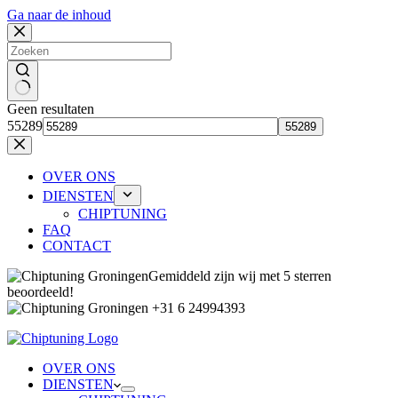
Ga naar de inhoud
Geen resultaten
55289
OVER ONS
DIENSTEN
CHIPTUNING
FAQ
CONTACT
Gemiddeld zijn wij met 5 sterren
beoordeeld!
+31 6 24994393
OVER ONS
DIENSTEN