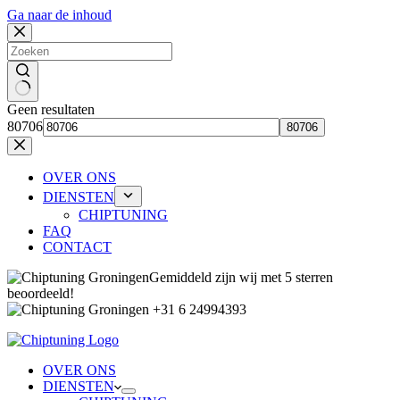
Ga naar de inhoud
Geen resultaten
80706
OVER ONS
DIENSTEN
CHIPTUNING
FAQ
CONTACT
Gemiddeld zijn wij met 5 sterren
beoordeeld!
+31 6 24994393
OVER ONS
DIENSTEN