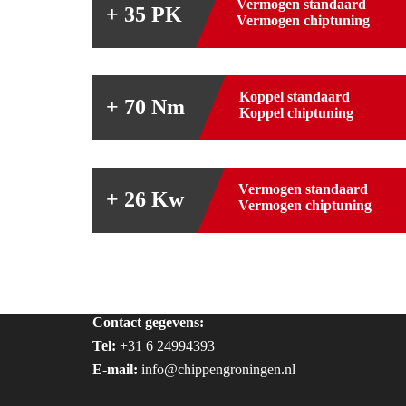
Vermogen standaard
+ 35 PK
Vermogen chiptuning
Koppel standaard
+ 70 Nm
Koppel chiptuning
Vermogen standaard
+ 26 Kw
Vermogen chiptuning
Contact gegevens:
Tel:
+31 6 24994393
E-mail:
info@chippengroningen.nl