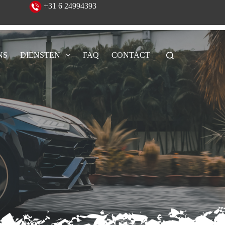
eeld!
+31 6 24994393
NS
DIENSTEN
FAQ
CONTACT