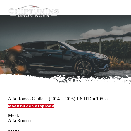
G
a
n
a
a
r
d
e
i
n
h
o
u
d
Alfa Romeo Giulietta (2014 – 2016) 1.6 JTDm 105pk
Maak nu een afspraak
Merk
Alfa Romeo