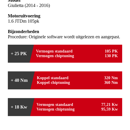
Model
Giulietta (2014 - 2016)
Motoruitvoering
1.6 JTDm 105pk
Bijzonderheden
Procedure: Originele software wordt uitgelezen en aangepast.
Vermogen standaard
105 PK
+ 25 PK
Vermogen chiptuning
130 PK
Koppel standaard
320 Nm
+ 40 Nm
Koppel chiptuning
360 Nm
Vermogen standaard
77,21 Kw
+ 18 Kw
Vermogen chiptuning
95,59 Kw