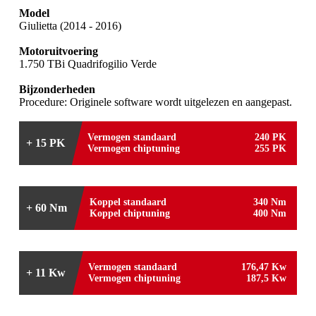
Model
Giulietta (2014 - 2016)
Motoruitvoering
1.750 TBi Quadrifogilio Verde
Bijzonderheden
Procedure: Originele software wordt uitgelezen en aangepast.
Vermogen standaard
240 PK
+ 15 PK
Vermogen chiptuning
255 PK
Koppel standaard
340 Nm
+ 60 Nm
Koppel chiptuning
400 Nm
Vermogen standaard
176,47 Kw
+ 11 Kw
Vermogen chiptuning
187,5 Kw