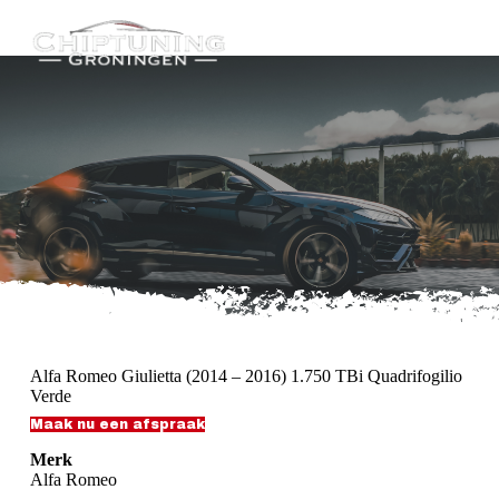
G
a
n
a
a
r
d
e
i
n
h
o
u
d
Alfa Romeo Giulietta (2014 – 2016) 1.750 TBi Quadrifogilio
Verde
Maak nu een afspraak
Merk
Alfa Romeo