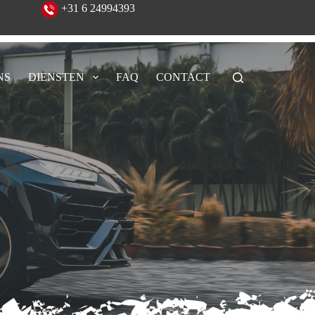
eeld!
+31 6 24994393
NS
DIENSTEN
FAQ
CONTACT