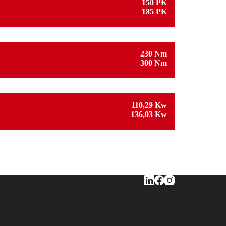
150 PK
185 PK
230 Nm
300 Nm
110,29 Kw
136,03 Kw