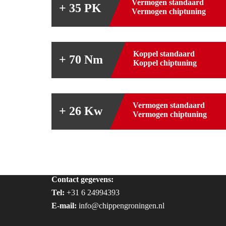
Vermogen standaard
+ 35 PK
Vermogen chiptuning
Koppel standaard
+ 70 Nm
Koppel chiptuning
Vermogen standaard
+ 26 Kw
Vermogen chiptuning
Contact gegevens:
Tel:
+31 6 24994393
E-mail:
info@chippengroningen.nl