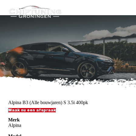
G
a
n
a
a
r
d
e
i
n
h
o
u
d
Alpina B3 (Alle bouwjaren) S 3.5i 400pk
Maak nu een afspraak
Merk
Alpina