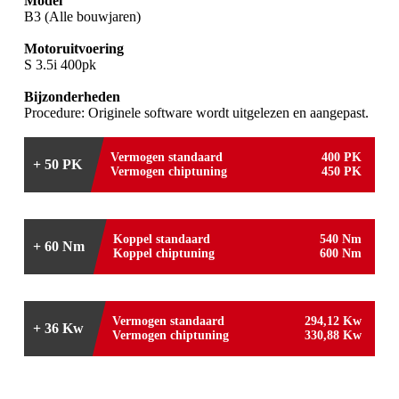
Model
B3 (Alle bouwjaren)
Motoruitvoering
S 3.5i 400pk
Bijzonderheden
Procedure: Originele software wordt uitgelezen en aangepast.
Vermogen standaard
400 PK
+ 50 PK
Vermogen chiptuning
450 PK
Koppel standaard
540 Nm
+ 60 Nm
Koppel chiptuning
600 Nm
Vermogen standaard
294,12 Kw
+ 36 Kw
Vermogen chiptuning
330,88 Kw