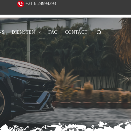
eeld!
+31 6 24994393
NS
DIENSTEN
FAQ
CONTACT