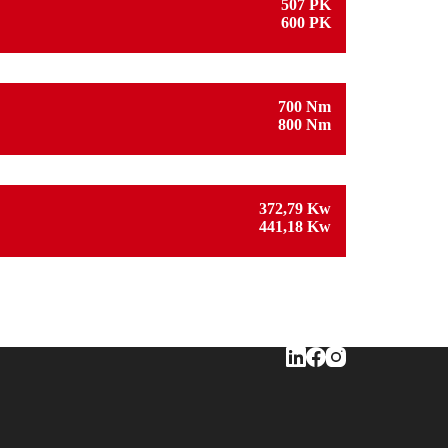
507 PK
600 PK
700 Nm
800 Nm
372,79 Kw
441,18 Kw