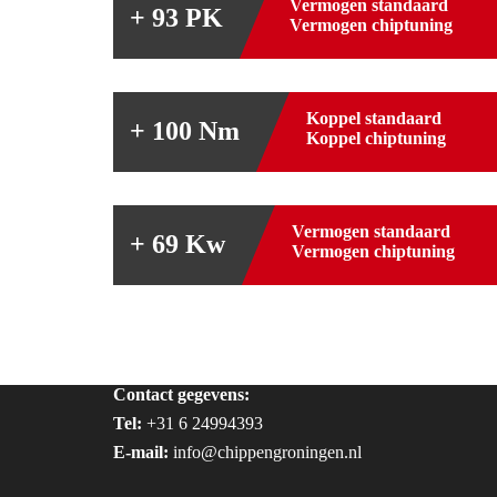
Vermogen standaard
+ 93 PK
Vermogen chiptuning
Koppel standaard
+ 100 Nm
Koppel chiptuning
Vermogen standaard
+ 69 Kw
Vermogen chiptuning
Contact gegevens:
Tel:
+31 6 24994393
E-mail:
info@chippengroningen.nl