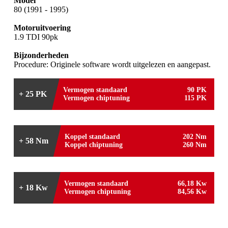
Model
80 (1991 - 1995)
Motoruitvoering
1.9 TDI 90pk
Bijzonderheden
Procedure: Originele software wordt uitgelezen en aangepast.
Vermogen standaard
90 PK
+ 25 PK
Vermogen chiptuning
115 PK
Koppel standaard
202 Nm
+ 58 Nm
Koppel chiptuning
260 Nm
Vermogen standaard
66,18 Kw
+ 18 Kw
Vermogen chiptuning
84,56 Kw