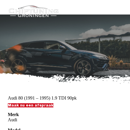
G
a
n
a
a
r
d
e
i
n
h
o
u
d
Audi 80 (1991 – 1995) 1.9 TDI 90pk
Maak nu een afspraak
Merk
Audi