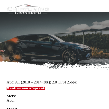
G
a
n
a
a
r
d
e
i
n
h
o
u
d
Audi A1 (2010 – 2014 (8X)) 2.0 TFSI 256pk
Maak nu een afspraak
Merk
Audi