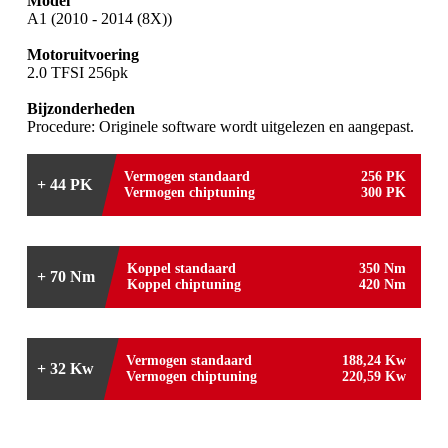
Model
A1 (2010 - 2014 (8X))
Motoruitvoering
2.0 TFSI 256pk
Bijzonderheden
Procedure: Originele software wordt uitgelezen en aangepast.
Vermogen standaard
256 PK
+ 44 PK
Vermogen chiptuning
300 PK
Koppel standaard
350 Nm
+ 70 Nm
Koppel chiptuning
420 Nm
Vermogen standaard
188,24 Kw
+ 32 Kw
Vermogen chiptuning
220,59 Kw