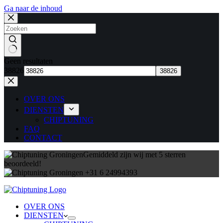
Ga naar de inhoud
Geen resultaten
38826
OVER ONS
DIENSTEN
CHIPTUNING
FAQ
CONTACT
Gemiddeld zijn wij met 5 sterren
beoordeeld!
+31 6 24994393
OVER ONS
DIENSTEN