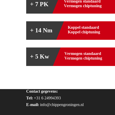
Vermogen standaard
+ 7 PK
Vermogen chiptuning
Koppel standaard
+ 14 Nm
Koppel chiptuning
Vermogen standaard
+ 5 Kw
Vermogen chiptuning
Contact gegevens:
Tel:
+31 6 24994393
E-mail:
info@chippengroningen.nl