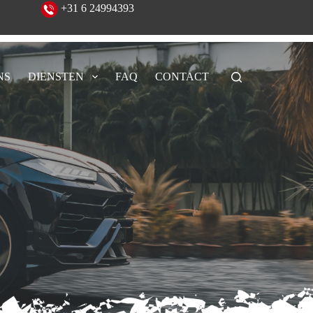
eeld!
+31 6 24994393
NS
DIENSTEN
FAQ
CONTACT