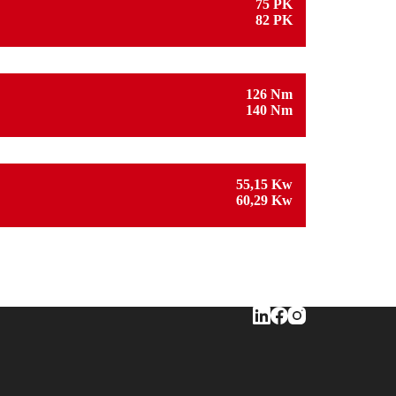
75 PK
82 PK
126 Nm
140 Nm
55,15 Kw
60,29 Kw