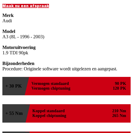
Maak nu een afspraak
Merk
Audi
Model
A3 (8L - 1996 - 2003)
Motoruitvoering
1.9 TDI 90pk
Bijzonderheden
Procedure: Originele software wordt uitgelezen en aangepast.
Vermogen standaard
90 PK
+ 30 PK
Vermogen chiptuning
120 PK
Koppel standaard
210 Nm
+ 55 Nm
Koppel chiptuning
265 Nm