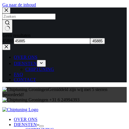
Ga naar de inhoud
Geen resultaten
45885
OVER ONS
DIENSTEN
CHIPTUNING
FAQ
CONTACT
Gemiddeld zijn wij met 5 sterren
beoordeeld!
+31 6 24994393
OVER ONS
DIENSTEN