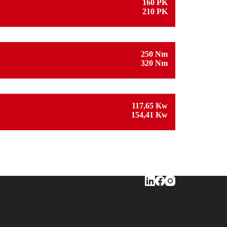
160 PK
210 PK
250 Nm
320 Nm
117,65 Kw
154,41 Kw