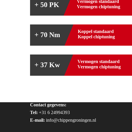
Vermogen standaard
+ 50 PK
Vermogen chiptuning
Koppel standaard
+ 70 Nm
Koppel chiptuning
Vermogen standaard
+ 37 Kw
Vermogen chiptuning
Contact gegevens:
Tel:
+31 6 24994393
E-mail:
info@chippengroningen.nl