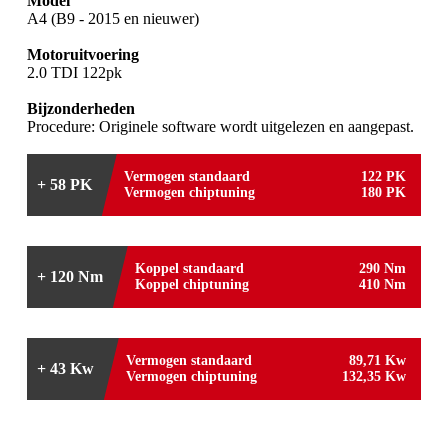
Model
A4 (B9 - 2015 en nieuwer)
Motoruitvoering
2.0 TDI 122pk
Bijzonderheden
Procedure: Originele software wordt uitgelezen en aangepast.
Vermogen standaard
122 PK
+ 58 PK
Vermogen chiptuning
180 PK
Koppel standaard
290 Nm
+ 120 Nm
Koppel chiptuning
410 Nm
Vermogen standaard
89,71 Kw
+ 43 Kw
Vermogen chiptuning
132,35 Kw