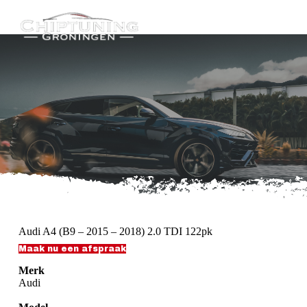
G
a
n
a
a
r
d
e
i
n
h
o
u
d
Audi A4 (B9 – 2015 – 2018) 2.0 TDI 122pk
Maak nu een afspraak
Merk
Audi