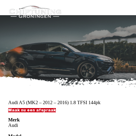
G
a
n
a
a
r
d
e
i
n
h
o
u
d
Audi A5 (MK2 – 2012 – 2016) 1.8 TFSI 144pk
Maak nu een afspraak
Merk
Audi