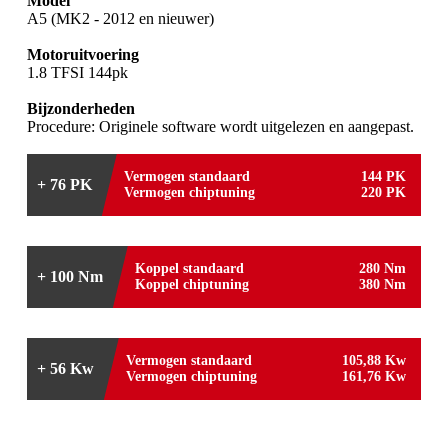
Model
A5 (MK2 - 2012 en nieuwer)
Motoruitvoering
1.8 TFSI 144pk
Bijzonderheden
Procedure: Originele software wordt uitgelezen en aangepast.
Vermogen standaard
144 PK
+ 76 PK
Vermogen chiptuning
220 PK
Koppel standaard
280 Nm
+ 100 Nm
Koppel chiptuning
380 Nm
Vermogen standaard
105,88 Kw
+ 56 Kw
Vermogen chiptuning
161,76 Kw