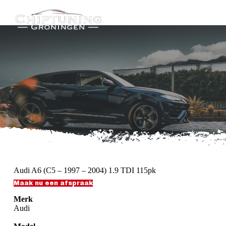
G
a
n
a
a
r
d
e
i
n
h
o
u
d
Audi A6 (C5 – 1997 – 2004) 1.9 TDI 115pk
Maak nu een afspraak
Merk
Audi