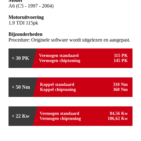
Model
A6 (C5 - 1997 - 2004)
Motoruitvoering
1.9 TDI 115pk
Bijzonderheden
Procedure: Originele software wordt uitgelezen en aangepast.
Vermogen standaard
115 PK
+ 30 PK
Vermogen chiptuning
145 PK
Koppel standaard
310 Nm
+ 50 Nm
Koppel chiptuning
360 Nm
Vermogen standaard
84,56 Kw
+ 22 Kw
Vermogen chiptuning
106,62 Kw