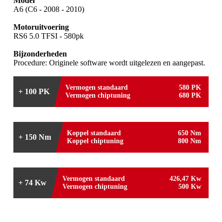
Model
A6 (C6 - 2008 - 2010)
Motoruitvoering
RS6 5.0 TFSI - 580pk
Bijzonderheden
Procedure: Originele software wordt uitgelezen en aangepast.
Vermogen standaard
580 PK
+ 100 PK
Vermogen chiptuning
680 PK
Koppel standaard
650 Nm
+ 150 Nm
Koppel chiptuning
800 Nm
Vermogen standaard
426,47 Kw
+ 74 Kw
Vermogen chiptuning
500 Kw