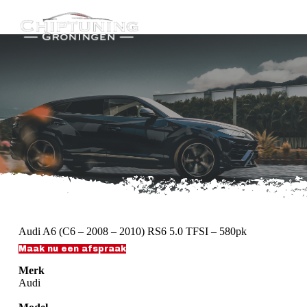
G
a
n
a
a
r
d
e
i
n
h
o
u
d
Audi A6 (C6 – 2008 – 2010) RS6 5.0 TFSI – 580pk
Maak nu een afspraak
Merk
Audi