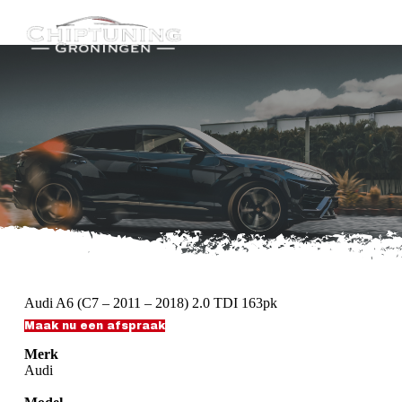
G
a
n
a
a
r
d
e
i
n
h
o
u
d
Audi A6 (C7 – 2011 – 2018) 2.0 TDI 163pk
Maak nu een afspraak
Merk
Audi