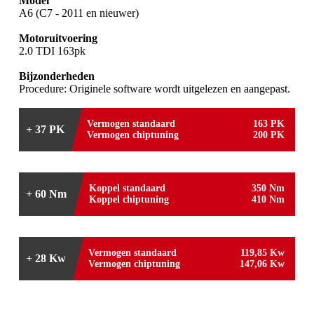
Model
A6 (C7 - 2011 en nieuwer)
Motoruitvoering
2.0 TDI 163pk
Bijzonderheden
Procedure: Originele software wordt uitgelezen en aangepast.
Vermogen standaard
163 PK
+ 37 PK
Vermogen chiptuning
200 PK
Koppel standaard
350 Nm
+ 60 Nm
Koppel chiptuning
410 Nm
Vermogen standaard
119,85 Kw
+ 28 Kw
Vermogen chiptuning
147,06 Kw