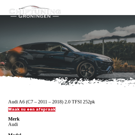
G
a
n
a
a
r
d
e
i
n
h
o
u
d
Audi A6 (C7 – 2011 – 2018) 2.0 TFSI 252pk
Maak nu een afspraak
Merk
Audi