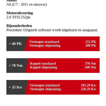
Model
A6 (C7 - 2011 en nieuwer)
Motoruitvoering
2.0 TFSI 252pk
Bijzonderheden
Procedure: Originele software wordt uitgelezen en aangepast.
Vermogen standaard
252 PK
+ 48 PK
Vermogen chiptuning
300 PK
Koppel standaard
370 Nm
+ 70 Nm
Koppel chiptuning
440 Nm
Vermogen standaard
185,29 Kw
+ 35 Kw
Vermogen chiptuning
220,59 Kw