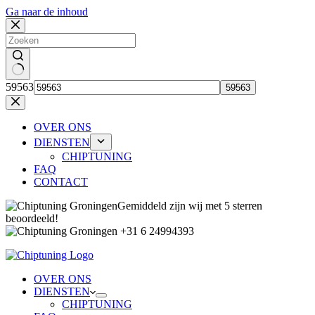
Ga naar de inhoud
Geen
59563
resultaten
OVER ONS
DIENSTEN
CHIPTUNING
FAQ
CONTACT
Gemiddeld zijn wij met 5 sterren
beoordeeld!
+31 6 24994393
OVER ONS
DIENSTEN
CHIPTUNING