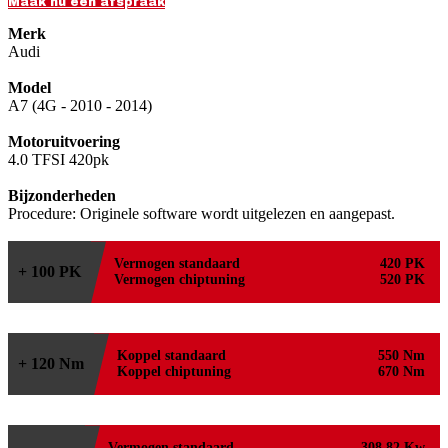
Maak nu een afspraak
Merk
Audi
Model
A7 (4G - 2010 - 2014)
Motoruitvoering
4.0 TFSI 420pk
Bijzonderheden
Procedure: Originele software wordt uitgelezen en aangepast.
Vermogen standaard
420 PK
+ 100 PK
Vermogen chiptuning
520 PK
Koppel standaard
550 Nm
+ 120 Nm
Koppel chiptuning
670 Nm
Vermogen standaard
308,82 Kw