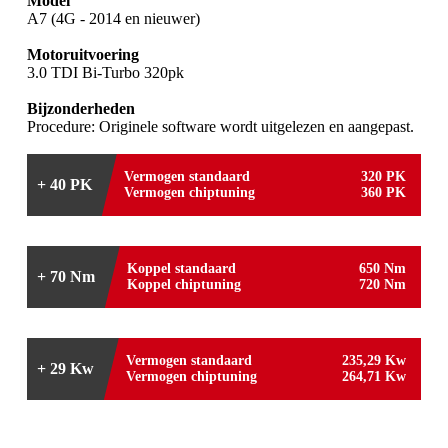
Model
A7 (4G - 2014 en nieuwer)
Motoruitvoering
3.0 TDI Bi-Turbo 320pk
Bijzonderheden
Procedure: Originele software wordt uitgelezen en aangepast.
Vermogen standaard
320 PK
+ 40 PK
Vermogen chiptuning
360 PK
Koppel standaard
650 Nm
+ 70 Nm
Koppel chiptuning
720 Nm
Vermogen standaard
235,29 Kw
+ 29 Kw
Vermogen chiptuning
264,71 Kw