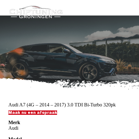
G
a
n
a
a
r
d
e
i
n
h
o
u
d
Audi A7 (4G – 2014 – 2017) 3.0 TDI Bi-Turbo 320pk
Maak nu een afspraak
Merk
Audi