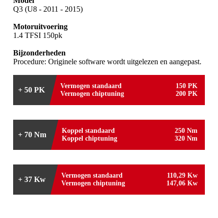
Model
Q3 (U8 - 2011 - 2015)
Motoruitvoering
1.4 TFSI 150pk
Bijzonderheden
Procedure: Originele software wordt uitgelezen en aangepast.
Vermogen standaard
150 PK
+ 50 PK
Vermogen chiptuning
200 PK
Koppel standaard
250 Nm
+ 70 Nm
Koppel chiptuning
320 Nm
Vermogen standaard
110,29 Kw
+ 37 Kw
Vermogen chiptuning
147,06 Kw