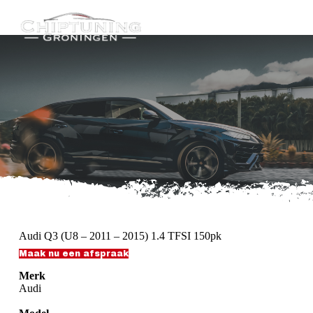
G
a
n
a
a
r
d
e
i
n
h
o
u
d
Audi Q3 (U8 – 2011 – 2015) 1.4 TFSI 150pk
Maak nu een afspraak
Merk
Audi