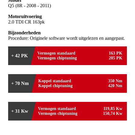
Model
Q5 (8R - 2008 - 2011)
Motoruitvoering
2.0 TDI CR 163pk
Bijzonderheden
Procedure: Originele software wordt uitgelezen en aangepast.
Vermogen standaard
163 PK
+ 42 PK
Vermogen chiptuning
205 PK
Koppel standaard
350 Nm
+ 70 Nm
Koppel chiptuning
420 Nm
Vermogen standaard
119,85 Kw
+ 31 Kw
Vermogen chiptuning
150,74 Kw