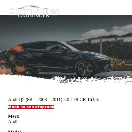
G
a
n
a
a
r
d
e
i
n
h
o
u
d
Audi Q5 (8R – 2008 – 2011) 2.0 TDI CR 163pk
Maak nu een afspraak
Merk
Audi