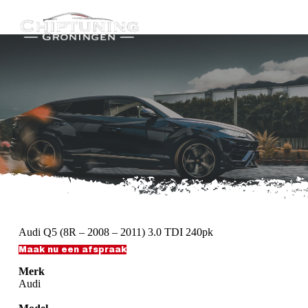
G
a
n
a
a
r
d
e
i
n
h
o
u
d
Audi Q5 (8R – 2008 – 2011) 3.0 TDI 240pk
Maak nu een afspraak
Merk
Audi