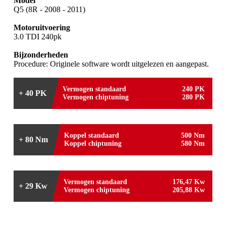
Model
Q5 (8R - 2008 - 2011)
Motoruitvoering
3.0 TDI 240pk
Bijzonderheden
Procedure: Originele software wordt uitgelezen en aangepast.
Vermogen standaard
240 PK
+ 40 PK
Vermogen chiptuning
280 PK
Koppel standaard
500 Nm
+ 80 Nm
Koppel chiptuning
580 Nm
Vermogen standaard
176,47 Kw
+ 29 Kw
Vermogen chiptuning
205,88 Kw