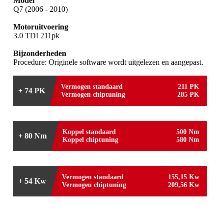
Model
Q7 (2006 - 2010)
Motoruitvoering
3.0 TDI 211pk
Bijzonderheden
Procedure: Originele software wordt uitgelezen en aangepast.
Vermogen standaard
211 PK
+ 74 PK
Vermogen chiptuning
285 PK
Koppel standaard
500 Nm
+ 80 Nm
Koppel chiptuning
580 Nm
Vermogen standaard
155,15 Kw
+ 54 Kw
Vermogen chiptuning
209,56 Kw