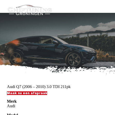
G
a
n
a
a
r
d
e
i
n
h
o
u
d
Audi Q7 (2006 – 2010) 3.0 TDI 211pk
Maak nu een afspraak
Merk
Audi