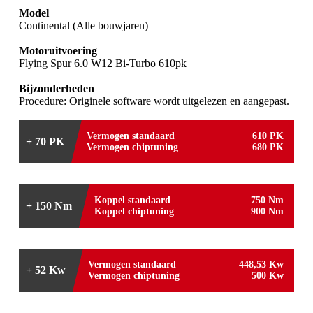
Model
Continental (Alle bouwjaren)
Motoruitvoering
Flying Spur 6.0 W12 Bi-Turbo 610pk
Bijzonderheden
Procedure: Originele software wordt uitgelezen en aangepast.
Vermogen standaard
610 PK
+ 70 PK
Vermogen chiptuning
680 PK
Koppel standaard
750 Nm
+ 150 Nm
Koppel chiptuning
900 Nm
Vermogen standaard
448,53 Kw
+ 52 Kw
Vermogen chiptuning
500 Kw