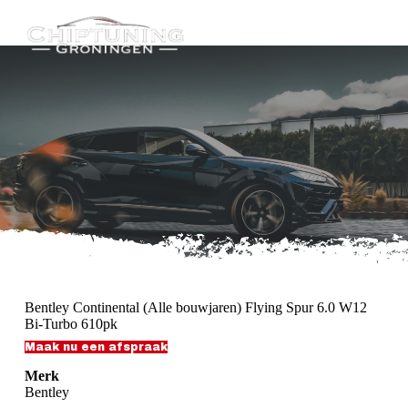
G
a
n
a
a
r
d
e
i
n
h
o
u
d
Bentley Continental (Alle bouwjaren) Flying Spur 6.0 W12
Bi-Turbo 610pk
Maak nu een afspraak
Merk
Bentley