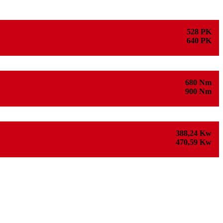
528 PK
640 PK
680 Nm
900 Nm
388,24 Kw
470,59 Kw