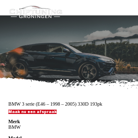
G
a
n
a
a
r
d
e
i
n
h
o
u
d
BMW 3 serie (E46 – 1998 – 2005) 330D 193pk
Maak nu een afspraak
Merk
BMW