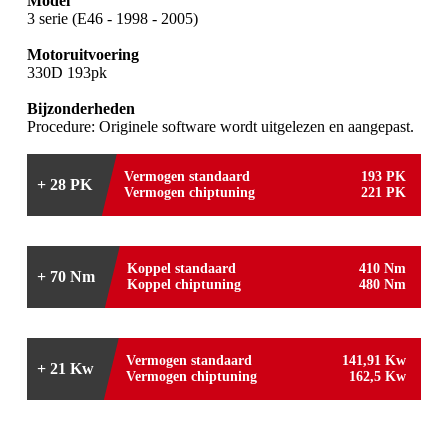
Model
3 serie (E46 - 1998 - 2005)
Motoruitvoering
330D 193pk
Bijzonderheden
Procedure: Originele software wordt uitgelezen en aangepast.
Vermogen standaard
193 PK
+ 28 PK
Vermogen chiptuning
221 PK
Koppel standaard
410 Nm
+ 70 Nm
Koppel chiptuning
480 Nm
Vermogen standaard
141,91 Kw
+ 21 Kw
Vermogen chiptuning
162,5 Kw