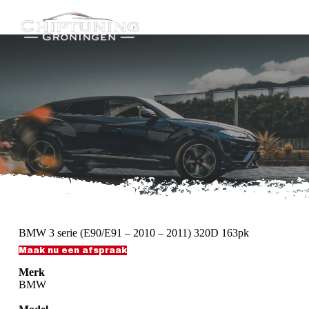
G
a
n
a
a
r
d
e
i
n
h
o
u
d
BMW 3 serie (E90/E91 – 2010 – 2011) 320D 163pk
Maak nu een afspraak
Merk
BMW