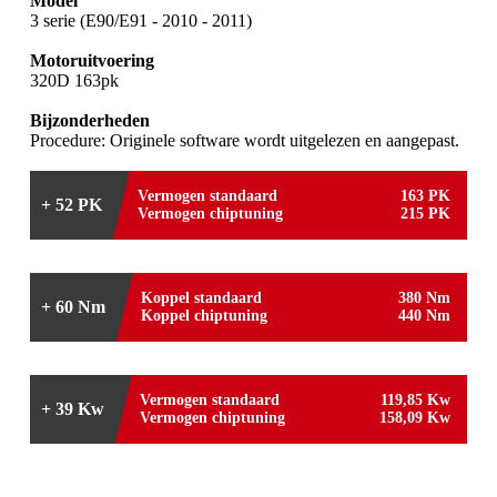
Model
3 serie (E90/E91 - 2010 - 2011)
Motoruitvoering
320D 163pk
Bijzonderheden
Procedure: Originele software wordt uitgelezen en aangepast.
Vermogen standaard
163 PK
+ 52 PK
Vermogen chiptuning
215 PK
Koppel standaard
380 Nm
+ 60 Nm
Koppel chiptuning
440 Nm
Vermogen standaard
119,85 Kw
+ 39 Kw
Vermogen chiptuning
158,09 Kw