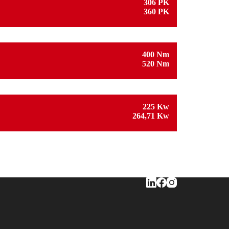
306 PK
360 PK
400 Nm
520 Nm
225 Kw
264,71 Kw