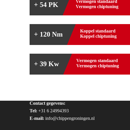
Vermogen standaard
+ 54 PK
Vermogen chiptuning
Koppel standaard
+ 120 Nm
Koppel chiptuning
Vermogen standaard
+ 39 Kw
Vermogen chiptuning
Contact gegevens:
Tel:
+31 6 24994393
E-mail:
info@chippengroningen.nl