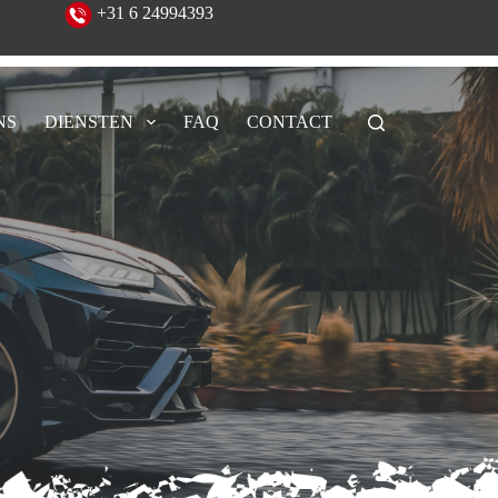
eeld!
+31 6 24994393
NS
DIENSTEN
FAQ
CONTACT