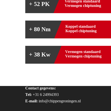
Vermogen standaard
+ 52 PK
Vermogen chiptuning
Koppel standaard
+ 80 Nm
Koppel chiptuning
Vermogen standaard
+ 38 Kw
Vermogen chiptuning
Contact gegevens:
Tel:
+31 6 24994393
E-mail:
info@chippengroningen.nl