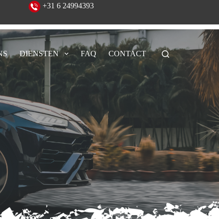
eeld!
+31 6 24994393
NS
DIENSTEN
FAQ
CONTACT