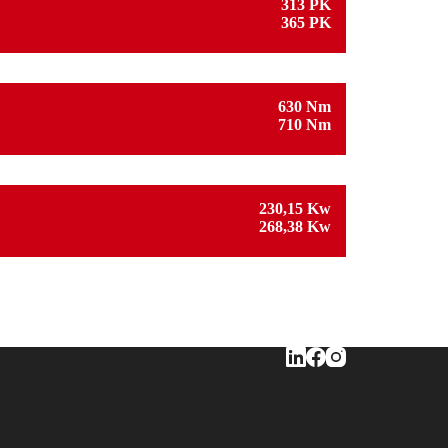
313 PK
365 PK
630 Nm
710 Nm
230,15 Kw
268,38 Kw