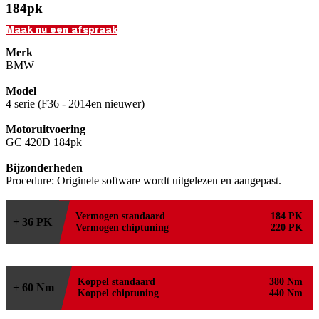
184pk
Maak nu een afspraak
Merk
BMW
Model
4 serie (F36 - 2014en nieuwer)
Motoruitvoering
GC 420D 184pk
Bijzonderheden
Procedure: Originele software wordt uitgelezen en aangepast.
Vermogen standaard
184 PK
+ 36 PK
Vermogen chiptuning
220 PK
Koppel standaard
380 Nm
+ 60 Nm
Koppel chiptuning
440 Nm