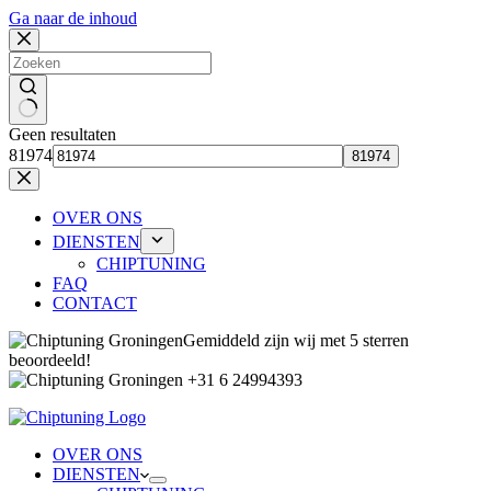
Ga naar de inhoud
Geen resultaten
81974
OVER ONS
DIENSTEN
CHIPTUNING
FAQ
CONTACT
Gemiddeld zijn wij met 5 sterren
beoordeeld!
+31 6 24994393
OVER ONS
DIENSTEN