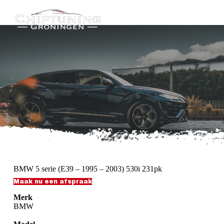
G
a
n
a
a
r
d
e
i
n
h
o
u
d
BMW 5 serie (E39 – 1995 – 2003) 530i 231pk
Maak nu een afspraak
Merk
BMW