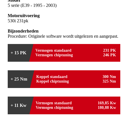
Model
5 serie (E39 - 1995 - 2003)
Motoruitvoering
530i 231pk
Bijzonderheden
Procedure: Originele software wordt uitgelezen en aangepast.
Vermogen standaard
231 PK
+ 15 PK
Vermogen chiptuning
246 PK
Koppel standaard
300 Nm
+ 25 Nm
Koppel chiptuning
325 Nm
Vermogen standaard
169,85 Kw
+ 11 Kw
Vermogen chiptuning
180,88 Kw