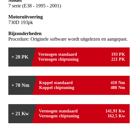
Model
7 serie (E38 - 1995 - 2001)
Motoruitvoering
730D 193pk
Bijzonderheden
Procedure: Originele software wordt uitgelezen en aangepast.
Vermogen standaard
193 PK
+ 28 PK
Vermogen chiptuning
221 PK
Koppel standaard
410 Nm
+ 70 Nm
Koppel chiptuning
480 Nm
Vermogen standaard
141,91 Kw
+ 21 Kw
Vermogen chiptuning
162,5 Kw