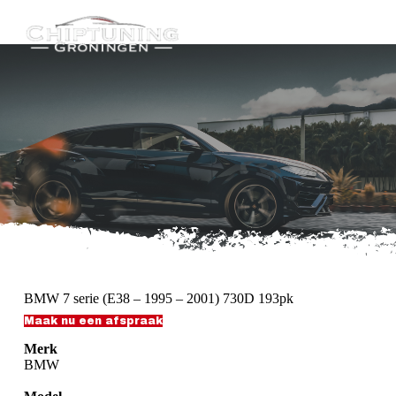
G
a
n
a
a
r
d
e
i
n
h
o
u
d
BMW 7 serie (E38 – 1995 – 2001) 730D 193pk
Maak nu een afspraak
Merk
BMW