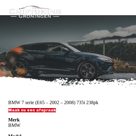
G
a
n
a
a
r
d
e
i
n
h
o
u
d
BMW 7 serie (E65 – 2002 – 2008) 735i 238pk
Maak nu een afspraak
Merk
BMW