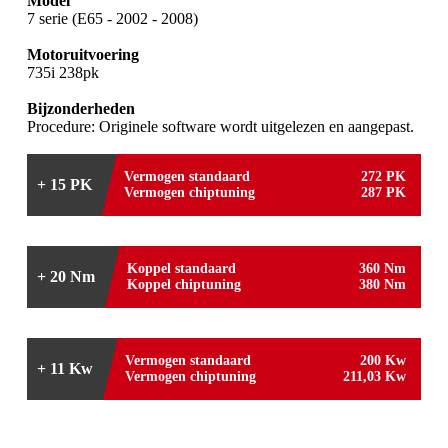
Model
7 serie (E65 - 2002 - 2008)
Motoruitvoering
735i 238pk
Bijzonderheden
Procedure: Originele software wordt uitgelezen en aangepast.
Vermogen standaard
272 PK
+ 15 PK
Vermogen chiptuning
287 PK
Koppel standaard
360 Nm
+ 20 Nm
Koppel chiptuning
380 Nm
Vermogen standaard
200 Kw
+ 11 Kw
Vermogen chiptuning
211,03 Kw