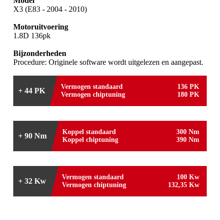
Model
X3 (E83 - 2004 - 2010)
Motoruitvoering
1.8D 136pk
Bijzonderheden
Procedure: Originele software wordt uitgelezen en aangepast.
Vermogen standaard
136 PK
+ 44 PK
Vermogen chiptuning
180 PK
Koppel standaard
300 Nm
+ 90 Nm
Koppel chiptuning
390 Nm
Vermogen standaard
100 Kw
+ 32 Kw
Vermogen chiptuning
132,35 Kw