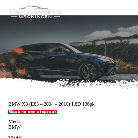
G
a
n
a
a
r
d
e
i
n
h
o
u
d
BMW X3 (E83 – 2004 – 2010) 1.8D 136pk
Maak nu een afspraak
Merk
BMW