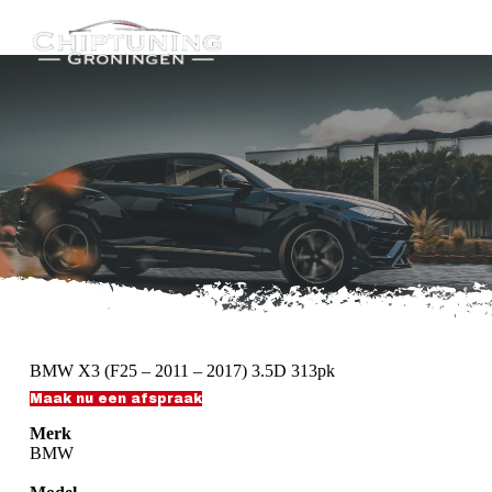
G
a
n
a
a
r
d
e
i
n
h
o
u
d
BMW X3 (F25 – 2011 – 2017) 3.5D 313pk
Maak nu een afspraak
Merk
BMW