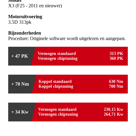
Model
X3 (F25 - 2011 en nieuwer)
Motoruitvoering
3.5D 313pk
Bijzonderheden
Procedure: Originele software wordt uitgelezen en aangepast.
Vermogen standaard
313 PK
+ 47 PK
Vermogen chiptuning
360 PK
Koppel standaard
630 Nm
+ 70 Nm
Koppel chiptuning
700 Nm
Vermogen standaard
230,15 Kw
+ 34 Kw
Vermogen chiptuning
264,71 Kw