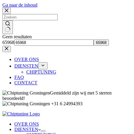
Ga naar de inhoud
Geen resultaten
65968
OVER ONS
DIENSTEN
CHIPTUNING
FAQ
CONTACT
Gemiddeld zijn wij met 5 sterren
beoordeeld!
+31 6 24994393
OVER ONS
DIENSTEN