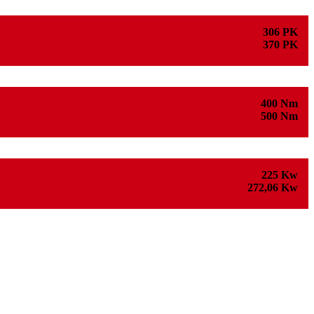
306 PK
370 PK
400 Nm
500 Nm
225 Kw
272,06 Kw