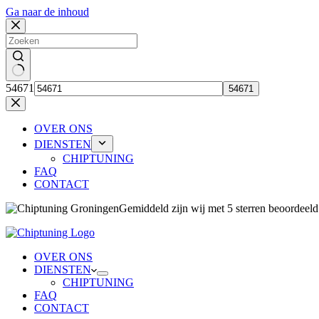
Ga naar de inhoud
Geen
54671
resultaten
OVER ONS
DIENSTEN
CHIPTUNING
FAQ
CONTACT
Gemiddeld zijn wij 
OVER ONS
DIENSTEN
CHIPTUNING
FAQ
CONTACT