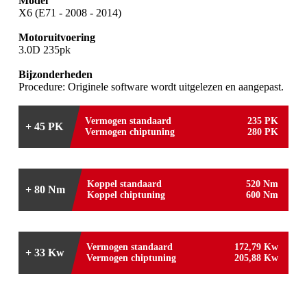
Model
X6 (E71 - 2008 - 2014)
Motoruitvoering
3.0D 235pk
Bijzonderheden
Procedure: Originele software wordt uitgelezen en aangepast.
Vermogen standaard
235 PK
+ 45 PK
Vermogen chiptuning
280 PK
Koppel standaard
520 Nm
+ 80 Nm
Koppel chiptuning
600 Nm
Vermogen standaard
172,79 Kw
+ 33 Kw
Vermogen chiptuning
205,88 Kw