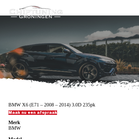
G
a
n
a
a
r
d
e
i
n
h
o
u
d
BMW X6 (E71 – 2008 – 2014) 3.0D 235pk
Maak nu een afspraak
Merk
BMW