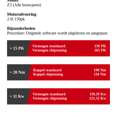
Model
Z3 (Alle bouwjaren)
Motoruitvoering
2.0i 150pk
Bijzonderheden
Procedure: Originele software wordt uitgelezen en aangepast.
Vermogen standaard
150 PK
+ 15 PK
Vermogen chiptuning
165 PK
Koppel standaard
190 Nm
+ 20 Nm
Koppel chiptuning
210 Nm
Vermogen standaard
110,29 Kw
+ 11 Kw
Vermogen chiptuning
121,32 Kw