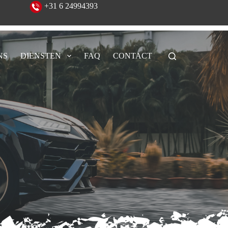
eeld!
+31 6 24994393
NS
DIENSTEN
FAQ
CONTACT