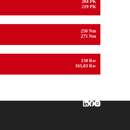
204 PK
219 PK
250 Nm
275 Nm
150 Kw
161,03 Kw