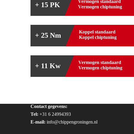
Vermogen standaard
+ 15 PK
Vermogen chiptuning
Koppel standaard
+ 25 Nm
Koppel chiptuning
Vermogen standaard
+ 11 Kw
Vermogen chiptuning
Contact gegevens:
Tel:
+31 6 24994393
E-mail:
info@chippengroningen.nl