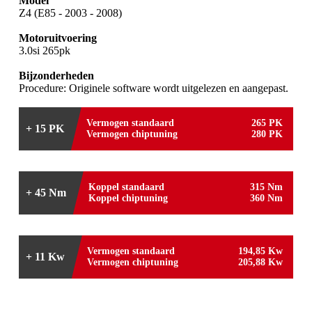
Model
Z4 (E85 - 2003 - 2008)
Motoruitvoering
3.0si 265pk
Bijzonderheden
Procedure: Originele software wordt uitgelezen en aangepast.
Vermogen standaard
265 PK
+ 15 PK
Vermogen chiptuning
280 PK
Koppel standaard
315 Nm
+ 45 Nm
Koppel chiptuning
360 Nm
Vermogen standaard
194,85 Kw
+ 11 Kw
Vermogen chiptuning
205,88 Kw