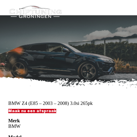
G
a
n
a
a
r
d
e
i
n
h
o
u
d
BMW Z4 (E85 – 2003 – 2008) 3.0si 265pk
Maak nu een afspraak
Merk
BMW