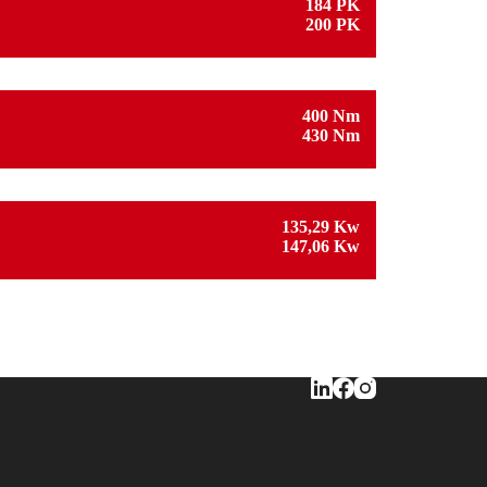
184 PK
200 PK
400 Nm
430 Nm
135,29 Kw
147,06 Kw