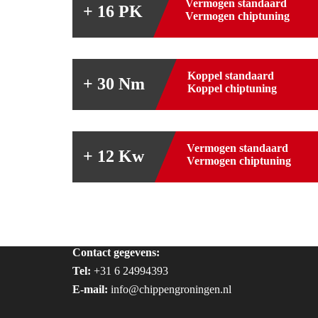
Vermogen standaard
+ 16 PK
Vermogen chiptuning
Koppel standaard
+ 30 Nm
Koppel chiptuning
Vermogen standaard
+ 12 Kw
Vermogen chiptuning
Contact gegevens:
Tel:
+31 6 24994393
E-mail:
info@chippengroningen.nl