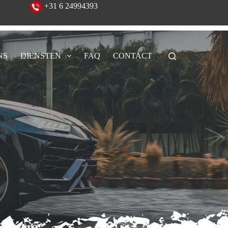
eeld!
+31 6 24994393
NS
DIENSTEN
FAQ
CONTACT